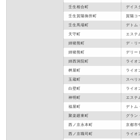
壬生相合町
デイス
壬生賀陽御所町
賀陽コ
壬生馬場町
デトム
天守町
エステ
姉猪熊町
デ・リ
姉猪熊町
デリー
姉西洞院町
ライオ
桝屋町
ライオ
玉蔵町
スぺリ
白壁町
ライオ
神明町
エステ
福屋町
デトム
聚楽廻東町
グラン
西ノ京永本町
京都市
西ノ京職司町
ライオ