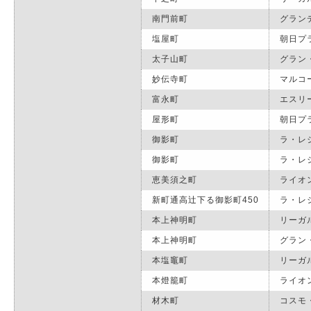
南門前町
グラン
塩屋町
朝日プ
太子山町
グラン
妙伝寺町
マルコ
富永町
エスリ
屋形町
朝日プ
御影町
ラ・レ
御影町
ラ・レ
恵美須之町
ライオ
新町通高辻下る御影町450
ラ・レ
本上神明町
リーガ
本上神明町
グラン
本塩竈町
リーガ
本燈籠町
ライオ
材木町
コスモ