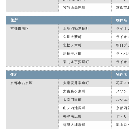
紫竹西高縄町
京都市
住所
物件名
京都市南区
上鳥羽勧進橋町
ライオ
久世大薮町
ライオ
北松ノ木町
朝日プ
唐橋平垣町
ラ・パ
東九条宇賀辺町
ライオ
住所
物件名
京都市右京区
太秦安井車道町
花園ス
太秦森ケ東町
メゾン
太秦門田町
ルシエ
山ノ内池尻町
京都四
梅津南広町
デ・リ
梅津大縄場町
嵐山ロ