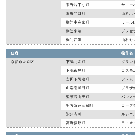
東野片下り町
サニー
東野門口町
山科ハ
椥辻中在家町
ラール
椥辻東潰
プレセ
椥辻西潰
山科セ
住所
物件名
京都市左京区
下鴨北園町
グラン
下鴨夜光町
コスモ
吉田下阿達町
デトム
山端壱町田町
プラザ
聖護院山王町
パレス
聖護院蓮華蔵町
コープ
讃州寺町
ルシエ
高野蓼原町
ライオ