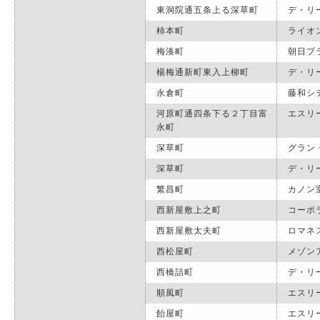
東洞院通五条上る深草町
デ・リ
柿本町
ライオ
梅湊町
朝日プ
楊梅通新町東入上柳町
デ・リ
永倉町
藤和シ
河原町通四条下る２丁目富
エスリ
永町
深草町
グラン
深草町
デ・リ
繁昌町
カノン
西新屋敷上之町
コーポ
西新屋敷太夫町
ロマネ
西松屋町
メゾン
西橋詰町
デ・リ
順風町
エスリ
飴屋町
エスリ