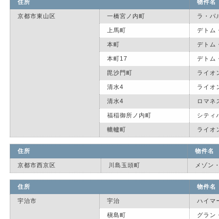
住所
物件名
京都市東山区
一橋宮ノ内町
ラ・パ
上馬町
デトム
本町
デトム
本町17
デトム
毘沙門町
ライオ
清水4
ライオ
清水4
ロマネ
福稲御所ノ内町
シティ
轆轤町
ライオ
住所
物件名
京都市西京区
川島玉頭町
メゾン
住所
物件名
宇治市
宇治
ハイマ
槇島町
グラン