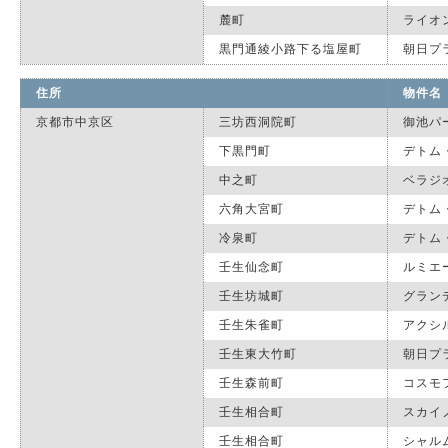
麓町
ライオ
黒門通綾小路下る塩屋町
朝日プ
住所
物件名
京都市中京区
三坊西洞院町
御池パ
下黒門町
デトム
中之町
ベラジ
六角大宮町
デトム
冷泉町
デトム
壬生仙念町
ルミエ
壬生坊城町
グラン
壬生朱雀町
アクシ
壬生東大竹町
朝日プ
壬生森前町
コスモ
壬生相合町
スカイ
壬生相合町
シャル