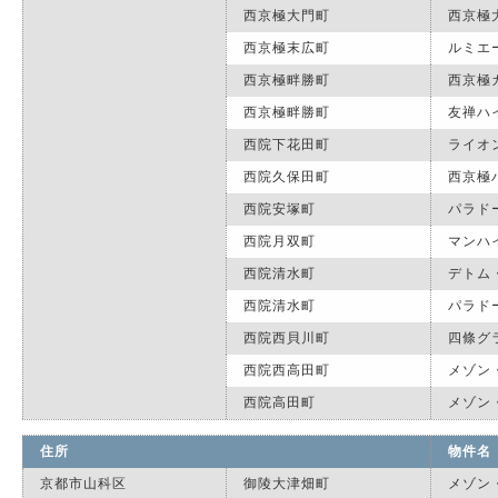
西京極大門町
西京極
西京極末広町
ルミエ
西京極畔勝町
西京極
西京極畔勝町
友禅ハ
西院下花田町
ライオ
西院久保田町
西京極
西院安塚町
パラド
西院月双町
マンハ
西院清水町
デトム
西院清水町
パラド
西院西貝川町
四條グ
西院西高田町
メゾン
西院高田町
メゾン
住所
物件名
京都市山科区
御陵大津畑町
メゾン