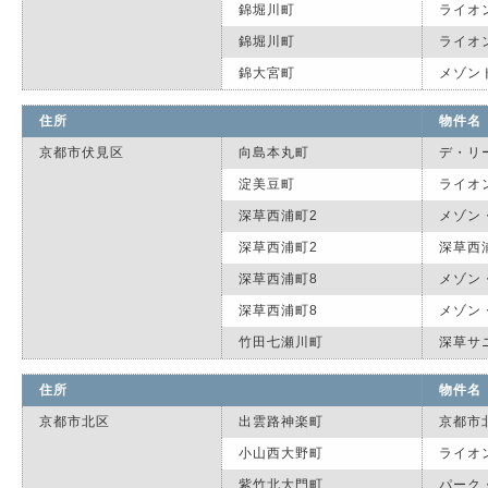
錦堀川町
ライオ
錦堀川町
ライオ
錦大宮町
メゾン
住所
物件名
京都市伏見区
向島本丸町
デ・リ
淀美豆町
ライオ
深草西浦町2
メゾン
深草西浦町2
深草西
深草西浦町8
メゾン
深草西浦町8
メゾン
竹田七瀬川町
深草サ
住所
物件名
京都市北区
出雲路神楽町
京都市
小山西大野町
ライオ
紫竹北大門町
パーク