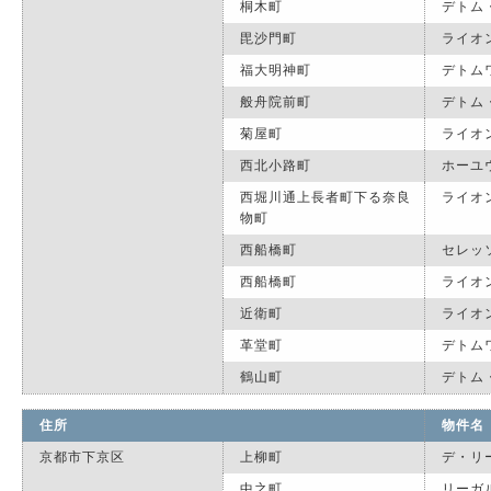
桐木町
デトム
毘沙門町
ライオ
福大明神町
デトム
般舟院前町
デトム
菊屋町
ライオ
西北小路町
ホーユ
西堀川通上長者町下る奈良
ライオ
物町
西船橋町
セレッ
西船橋町
ライオ
近衛町
ライオ
革堂町
デトム
鶴山町
デトム
住所
物件名
京都市下京区
上柳町
デ・リ
中之町
リーガ