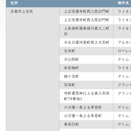
住所
物件名
京都市上京区
上立売通寺町西入毘沙門町
ライオ
上立売通寺町西入毘沙門町
ライオ
上長者町通東堀川東入二町
ライオ
目
今出川通河原町西入大宮町
アルモ
古木町
ローレ
大心院町
デトム
奈良物町
ライオ
姥ケ北町
デトム
宮垣町
グラン
寺町通荒神口上る東入宮垣
グラン
町78番地1
小川通一条上る革堂町
デトム
小川通一条上る革堂町
デトム
東辰巳町
デトム