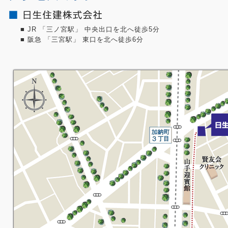
■ JR 「三ノ宮駅」 中央出口を北へ徒歩5分
■ 阪急 「三宮駅」 東口を北へ徒歩6分