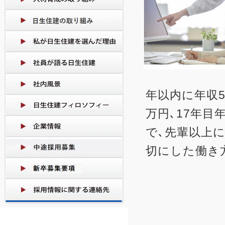
年以内に年収5
万円､17年目
で､先輩以上
切にした働き