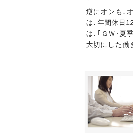
逆にオンも､
は､年間休日1
は､｢ＧＷ･夏
大切にした働